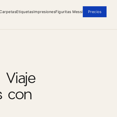
Carpetas
Etiquetas
Impresiones
Figuritas Messi
Precios
 Viaje
s con