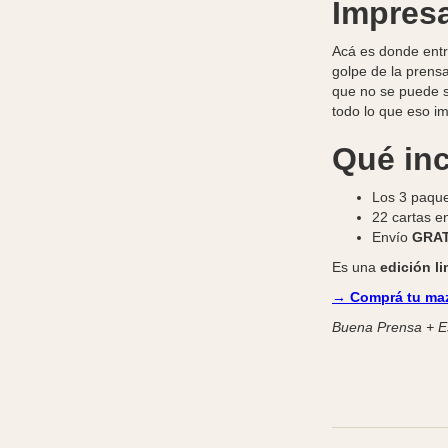
Impresa
Acá es donde entr
golpe de la prens
que no se puede si
todo lo que eso im
Qué in
Los 3 paque
22 cartas en
Envío
GRAT
Es una
edición l
→ Comprá tu maz
Buena Prensa + Es