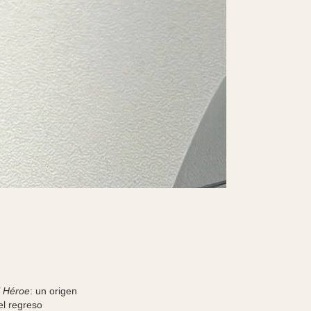
l Héroe
: un origen
el regreso