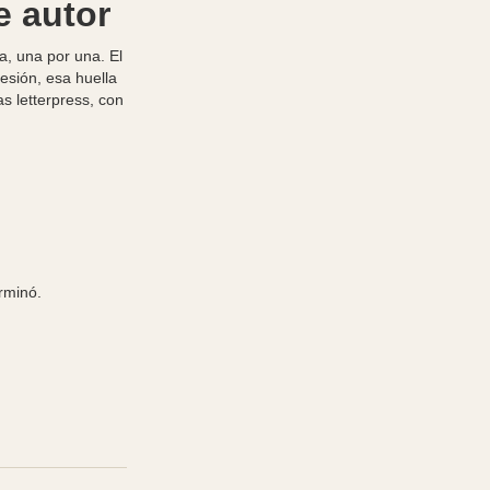
e autor
a, una por una. El
resión, esa huella
s letterpress, con
rminó.