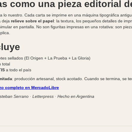
s como una pieza editorial d
a lo nuestro. Cada carta se imprime en una máquina tipográfica antigu
a deja
relieve sobre el papel
: la textura, los pequeños detalles de imp
mular en pantalla. No son figuritas impresas en una rotativa: son pieza
plica.
cluye
tes sellados (El Origen + La Prueba + La Gloria)
 total
IS
a todo el país
imitada
: producción artesanal, stock acotado. Cuando se termina, se te
o completo en MercadoLibre
teban Serrano · Letterpress · Hecho en Argentina