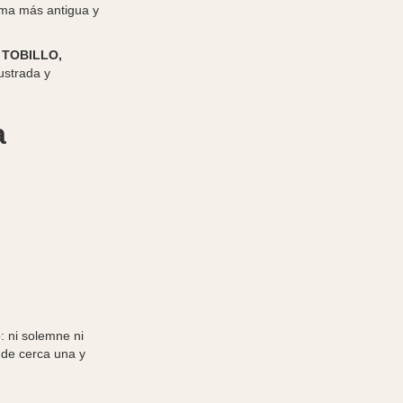
rma más antigua y
 TOBILLO,
ustrada y
a
o: ni solemne ni
 de cerca una y