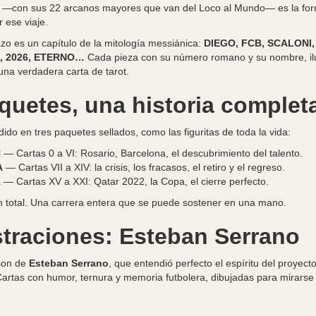
rot —con sus 22 arcanos mayores que van del Loco al Mundo— es la fo
 ese viaje.
zo es un capítulo de la mitología messiánica:
DIEGO, FCB, SCALONI,
, 2026, ETERNO…
Cada pieza con su número romano y su nombre, il
a verdadera carta de tarot.
quetes, una historia complet
dido en tres paquetes sellados, como las figuritas de toda la vida:
N
— Cartas 0 a VI: Rosario, Barcelona, el descubrimiento del talento.
A
— Cartas VII a XIV: la crisis, los fracasos, el retiro y el regreso.
A
— Cartas XV a XXI: Qatar 2022, la Copa, el cierre perfecto.
en total. Una carrera entera que se puede sostener en una mano.
straciones: Esteban Serrano
 son de
Esteban Serrano
, que entendió perfecto el espíritu del proyect
artas con humor, ternura y memoria futbolera, dibujadas para mirarse