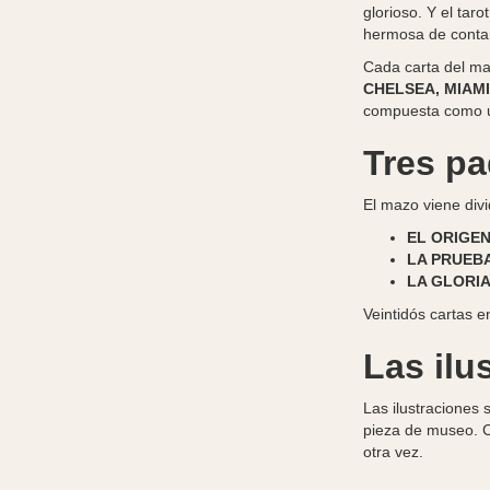
glorioso. Y el ta
hermosa de contar
Cada carta del ma
CHELSEA, MIAMI
compuesta como un
Tres pa
El mazo viene divi
EL ORIGE
LA PRUEB
LA GLORI
Veintidós cartas 
Las ilu
Las ilustraciones
pieza de museo. C
otra vez.